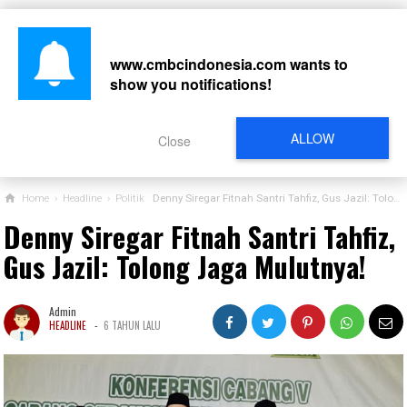
www.cmbcindonesia.com
wants to
show you notifications!
CARI
ALLOW
Close
Home
›
Headline
›
Politik
Denny Siregar Fitnah Santri Tahfiz, Gus Jazil: Tolong Jaga Mulutnya!
Denny Siregar Fitnah Santri Tahfiz,
Gus Jazil: Tolong Jaga Mulutnya!
Admin
-
HEADLINE
6 TAHUN LALU