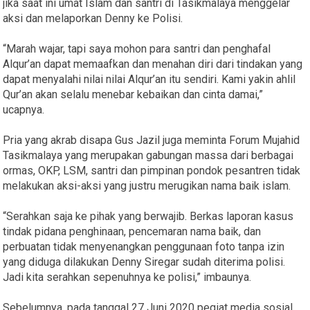
jika saat ini umat Islam dan santri di Tasikmalaya menggelar
aksi dan melaporkan Denny ke Polisi.
“Marah wajar, tapi saya mohon para santri dan penghafal
Alqur’an dapat memaafkan dan menahan diri dari tindakan yang
dapat menyalahi nilai nilai Alqur’an itu sendiri. Kami yakin ahlil
Qur’an akan selalu menebar kebaikan dan cinta damai,”
ucapnya.
Pria yang akrab disapa Gus Jazil juga meminta Forum Mujahid
Tasikmalaya yang merupakan gabungan massa dari berbagai
ormas, OKP, LSM, santri dan pimpinan pondok pesantren tidak
melakukan aksi-aksi yang justru merugikan nama baik islam.
“Serahkan saja ke pihak yang berwajib. Berkas laporan kasus
tindak pidana penghinaan, pencemaran nama baik, dan
perbuatan tidak menyenangkan penggunaan foto tanpa izin
yang diduga dilakukan Denny Siregar sudah diterima polisi.
Jadi kita serahkan sepenuhnya ke polisi,” imbaunya.
Sebelumnya, pada tanggal 27 Juni 2020 pegiat media sosial