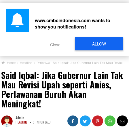
www.cmbcindonesia.com
wants to
show you notifications!
CARI
ALLOW
Close
Home
›
Headline
›
Peristiwa
Said Iqbal: Jika Gubernur Lain Tak Mau Revisi Upah seperti Anies, Perlawanan Buruh Akan Meningkat!
Said Iqbal: Jika Gubernur Lain Tak
Mau Revisi Upah seperti Anies,
Perlawanan Buruh Akan
Meningkat!
Admin
-
HEADLINE
5 TAHUN LALU