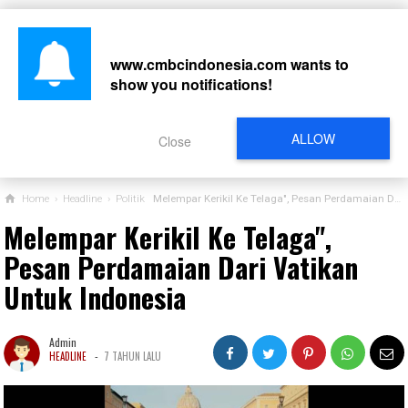
www.cmbcindonesia.com
wants to
show you notifications!
CARI
ALLOW
Close
Home
›
Headline
›
Politik
Melempar Kerikil Ke Telaga", Pesan Perdamaian Dari Vatikan Untuk Indonesia
Melempar Kerikil Ke Telaga",
Pesan Perdamaian Dari Vatikan
Untuk Indonesia
Admin
-
HEADLINE
7 TAHUN LALU