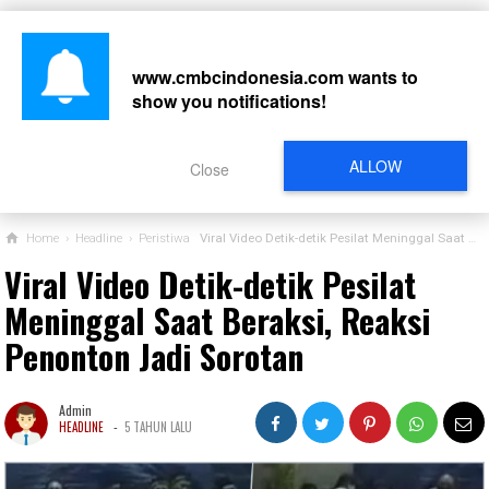
www.cmbcindonesia.com
wants to
show you notifications!
CARI
ALLOW
Close
Home
›
Headline
›
Peristiwa
Viral Video Detik-detik Pesilat Meninggal Saat Beraksi, Reaksi Penonton Jadi Sorotan
Viral Video Detik-detik Pesilat
Meninggal Saat Beraksi, Reaksi
Penonton Jadi Sorotan
Admin
-
HEADLINE
5 TAHUN LALU