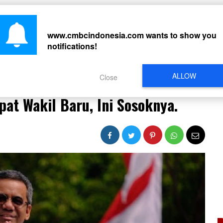
CARI
www.cmbcindonesia.com
wants to show you
notifications!
PERISTIWA
REGIONAL
CELEBRITY
SOSMED
VIDEO
L
ALLOW
Close
at Wakil Baru, Ini Sosoknya.
at Wakil Baru, Ini Sosoknya.