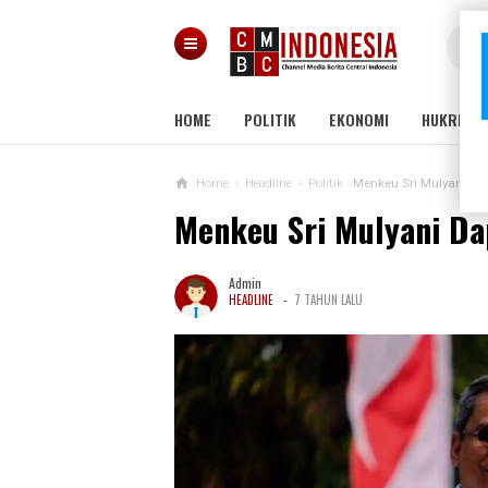
HOME
POLITIK
EKONOMI
HUKRIM
Home
›
Headline
›
Politik
Menkeu Sri Mulyani Dap
Menkeu Sri Mulyani Dap
Admin
-
HEADLINE
7 TAHUN LALU