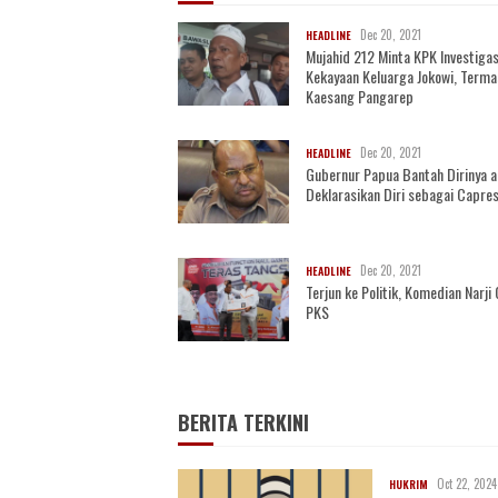
Dec 20, 2021
HEADLINE
Mujahid 212 Minta KPK Investigas
Kekayaan Keluarga Jokowi, Term
Kaesang Pangarep
Dec 20, 2021
HEADLINE
Gubernur Papua Bantah Dirinya 
Deklarasikan Diri sebagai Capre
Dec 20, 2021
HEADLINE
Terjun ke Politik, Komedian Narj
PKS
BERITA TERKINI
Oct 22, 2024
HUKRIM