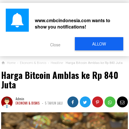
www.cmbcindonesia.com
wants to
show you notifications!
CARI
ALLOW
Close
Home
›
Ekonomi & Bisnis
›
Headline
Harga Bitcoin Amblas ke Rp 840 Juta
Harga Bitcoin Amblas ke Rp 840
Juta
Admin
-
EKONOMI & BISNIS
5 TAHUN LALU