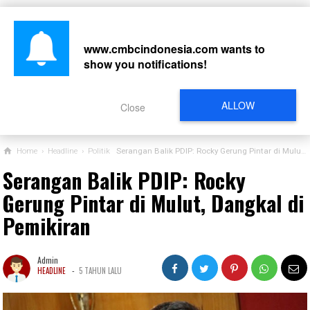
www.cmbcindonesia.com
wants to
show you notifications!
CARI
ALLOW
Close
Home
›
Headline
›
Politik
Serangan Balik PDIP: Rocky Gerung Pintar di Mulut, Dangkal di Pemikiran
Serangan Balik PDIP: Rocky
Gerung Pintar di Mulut, Dangkal di
Pemikiran
Admin
-
HEADLINE
5 TAHUN LALU