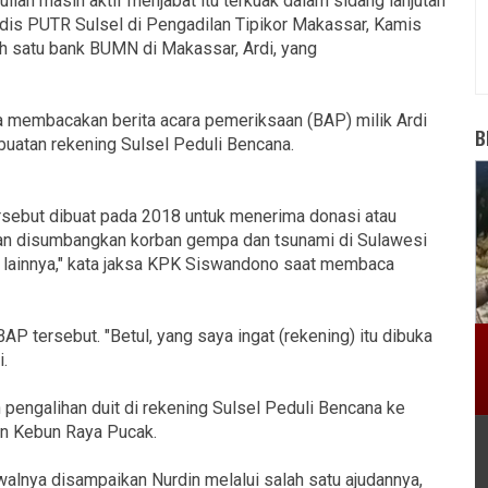
llah masih aktif menjabat itu terkuak dalam sidang lanjutan
dis PUTR Sulsel di Pengadilan Tipikor Makassar, Kamis
h satu bank BUMN di Makassar, Ardi, yang
membacakan berita acara pemeriksaan (BAP) milik Ardi
B
uatan rekening Sulsel Peduli Bencana.
rsebut dibuat pada 2018 untuk menerima donasi atau
an disumbangkan korban gempa dan tsunami di Sulawesi
ainnya," kata jaksa KPK Siswandono saat membaca
 tersebut. "Betul, yang saya ingat (rekening) itu dibuka
i.
 pengalihan duit di rekening Sulsel Peduli Bencana ke
an Kebun Raya Pucak.
walnya disampaikan Nurdin melalui salah satu ajudannya,