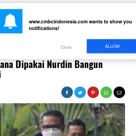
CARI
www.cmbcindonesia.com
wants to show you
notifications!
PERISTIWA
REGIONAL
CELEBRITY
SOSMED
VIDEO
L
ALLOW
Close
cana Dipakai Nurdin Bangun Masjid di Lahan Pribadi
ana Dipakai Nurdin Bangun
i