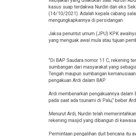
Kebijakan yang dilakukan saat Nurdin Abdu
kasus suap terdakwa Nurdin dan eks Sek
(14/10/2021). Adalah kepala cabang sala
mengungkapkannya di persidangan.
Jaksa penuntut umum (JPU) KPK awalnya 
yang menguak awal mula atau tujuan pemb
"Di BAP Saudara nomor 11 C, rekening te
sumbangan dari masyarakat yang sebagi
Tengah maupun sumbangan kemanusiaan l
pengakuan Ardi dalam BAP.
Ardi membenarkan pengakuannya dalam BAP
pada saat ada tsunami di Palu," beber Ard
Menurut Ardi, Nurdin telah memerintahkan
rekening masjid yang dibangun di kawas
Permintaan pengalihan duit bencana itu a