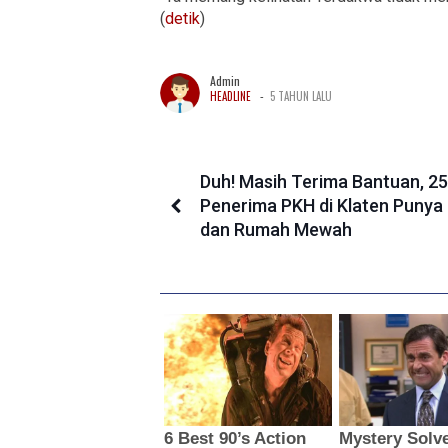
(
detik
)
Admin
-
HEADLINE
5 TAHUN LALU
Duh! Masih Terima Bantuan, 2
Penerima PKH di Klaten Punya
dan Rumah Mewah