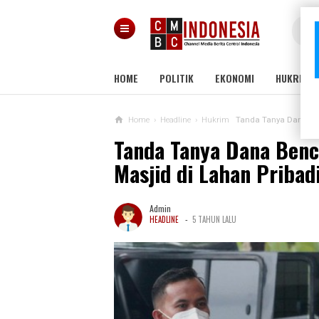
HOME
POLITIK
EKONOMI
HUKRIM
Home
›
Headline
›
Hukrim
Tanda Tanya Dana Ben
Tanda Tanya Dana Benc
Masjid di Lahan Pribad
Admin
-
HEADLINE
5 TAHUN LALU