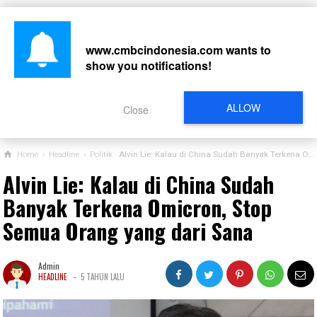
www.cmbcindonesia.com
wants to
show you notifications!
CARI
ALLOW
Close
Home
›
Headline
›
Politik
Alvin Lie: Kalau di China Sudah Banyak Terkena Omicron, Stop Semua Orang yang dari Sana
Alvin Lie: Kalau di China Sudah
Banyak Terkena Omicron, Stop
Semua Orang yang dari Sana
Admin
-
HEADLINE
5 TAHUN LALU