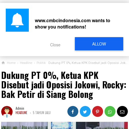
www.cmbcindonesia.com
wants to
show you notifications!
CARI
ALLOW
Close
Home
›
Headline
›
Politik
Dukung PT 0%, Ketua KPK Disebut jadi Oposisi Jokowi, Rocky: Bak Petir di Siang Bolong
Dukung PT 0%, Ketua KPK
Disebut jadi Oposisi Jokowi, Rocky:
Bak Petir di Siang Bolong
Admin
-
HEADLINE
5 TAHUN LALU