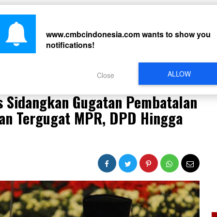
CARI
www.cmbcindonesia.com
wants to show you
notifications!
PERISTIWA
REGIONAL
CELEBRITY
SOSMED
VIDEO
L
ALLOW
Close
dangkan Gugatan Pembatalan Amandemen UUD Dengan Tergugat MPR, DPD Hingga Presiden
s Sidangkan Gugatan Pembatalan
n Tergugat MPR, DPD Hingga