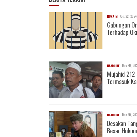
Oct 22, 2024
HUKRIM
Gabungan Or
Terhadap O
Dec 20, 20
HEADLINE
Mujahid 212 
Termasuk Ka
Dec 20, 20
HEADLINE
Desakan Tan
Besar Huku