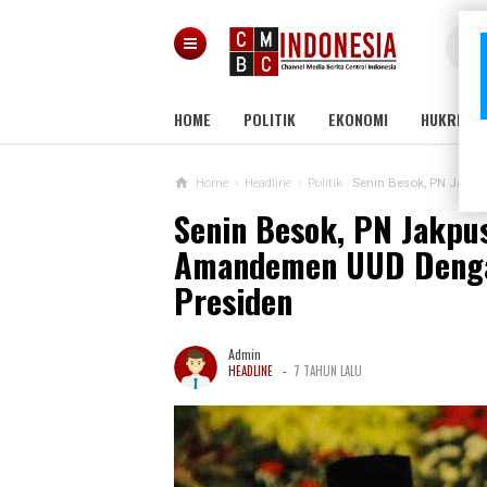
HOME
POLITIK
EKONOMI
HUKRIM
Home
›
Headline
›
Politik
Senin Besok, PN Jakpus Si
Senin Besok, PN Jakpu
Amandemen UUD Denga
Presiden
Admin
-
HEADLINE
7 TAHUN LALU