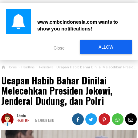
www.cmbcindonesia.com
wants to
show you notifications!
CARI
ALLOW
Close
Home
›
Headline
›
Peristiwa
Ucapan Habib Bahar Dinilai Melecehkan Presiden Jokowi, Jenderal Dudung, dan Polri
Ucapan Habib Bahar Dinilai
Melecehkan Presiden Jokowi,
Jenderal Dudung, dan Polri
Admin
-
HEADLINE
5 TAHUN LALU