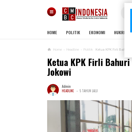
HOME
POLITIK
EKONOMI
HUKRIM
Home
›
Headline
›
Politik
Ketua KPK Firli Bahur
Ketua KPK Firli Bahur
Jokowi
Admin
-
HEADLINE
5 TAHUN LALU