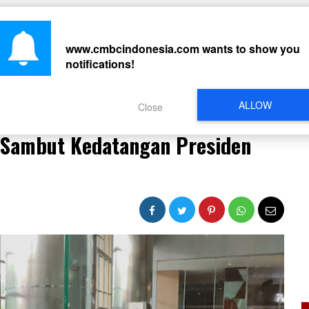
CARI
www.cmbcindonesia.com
wants to show you
notifications!
PERISTIWA
REGIONAL
CELEBRITY
SOSMED
VIDEO
L
ALLOW
Close
i Sambut Kedatangan Presiden Jokowi
i Sambut Kedatangan Presiden