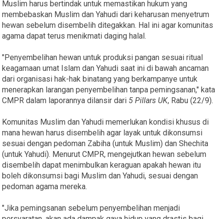
Muslim harus bertindak untuk memastikan hukum yang
membebaskan Muslim dan Yahudi dari keharusan menyetrum
hewan sebelum disembelih ditegakkan. Hal ini agar komunitas
agama dapat terus menikmati daging halal.
"Penyembelihan hewan untuk produksi pangan sesuai ritual
keagamaan umat Islam dan Yahudi saat ini di bawah ancaman
dari organisasi hak-hak binatang yang berkampanye untuk
menerapkan larangan penyembelihan tanpa pemingsanan," kata
CMPR dalam laporannya dilansir dari
5 Pillars UK
, Rabu (22/9).
Komunitas Muslim dan Yahudi memerlukan kondisi khusus di
mana hewan harus disembelih agar layak untuk dikonsumsi
sesuai dengan pedoman Zabiha (untuk Muslim) dan Shechita
(untuk Yahudi). Menurut CMPR, mengejutkan hewan sebelum
disembelih dapat menimbulkan keraguan apakah hewan itu
boleh dikonsumsi bagi Muslim dan Yahudi, sesuai dengan
pedoman agama mereka.
"Jika pemingsanan sebelum penyembelihan menjadi
persyaratan, akan ada dampak gaya hidup yang drastis bagi