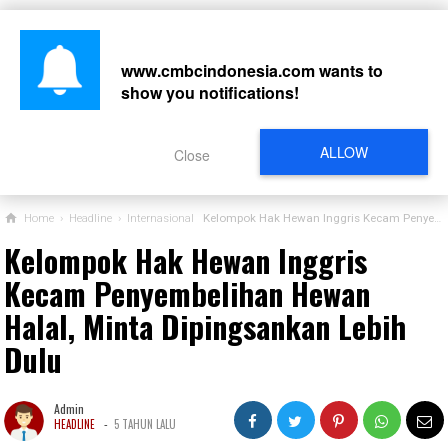
www.cmbcindonesia.com
wants to
show you notifications!
CARI
ALLOW
Close
Home
›
Headline
›
Internasional
Kelompok Hak Hewan Inggris Kecam Penyembelihan Hewan Halal, Minta Dipingsankan Lebih Dulu
Kelompok Hak Hewan Inggris
Kecam Penyembelihan Hewan
Halal, Minta Dipingsankan Lebih
Dulu
Admin
-
HEADLINE
5 TAHUN LALU