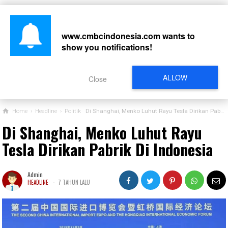
www.cmbcindonesia.com
wants to
show you notifications!
CARI
ALLOW
Close
Home
›
Headline
›
Politik
Di Shanghai, Menko Luhut Rayu Tesla Dirikan Pabrik Di Indonesia
Di Shanghai, Menko Luhut Rayu
Tesla Dirikan Pabrik Di Indonesia
Admin
-
HEADLINE
7 TAHUN LALU