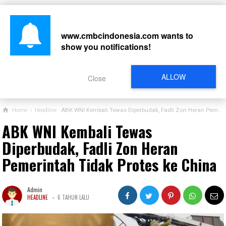
www.cmbcindonesia.com
wants to
show you notifications!
CARI
ALLOW
Close
Home
›
Headline
ABK WNI Kembali Tewas Diperbudak, Fadli Zon Heran Pemerintah Tidak Protes ke China
ABK WNI Kembali Tewas
Diperbudak, Fadli Zon Heran
Pemerintah Tidak Protes ke China
Admin
-
HEADLINE
6 TAHUN LALU