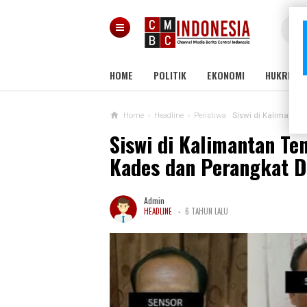
HOME
POLITIK
EKONOMI
HUKRIM
Home
›
Headline
›
Peristiwa
Siswi di Kalimanta
Siswi di Kalimantan T
Kades dan Perangkat D
Admin
-
HEADLINE
6 TAHUN LALU