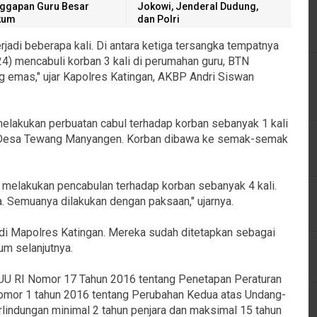
ggapan Guru Besar
Jokowi, Jenderal Dudung,
kum
dan Polri
erjadi beberapa kali. Di antara ketiga tersangka tempatnya
24) mencabuli korban 3 kali di perumahan guru, BTN
g emas," ujar Kapolres Katingan, AKBP Andri Siswan
melakukan perbuatan cabul terhadap korban sebanyak 1 kali
n Desa Tewang Manyangen. Korban dibawa ke semak-semak
) melakukan pencabulan terhadap korban sebanyak 4 kali.
a. Semuanya dilakukan dengan paksaan," ujarnya.
 di Mapolres Katingan. Mereka sudah ditetapkan sebagai
um selanjutnya.
) UU RI Nomor 17 Tahun 2016 tentang Penetapan Peraturan
mor 1 tahun 2016 tentang Perubahan Kedua atas Undang-
indungan minimal 2 tahun penjara dan maksimal 15 tahun