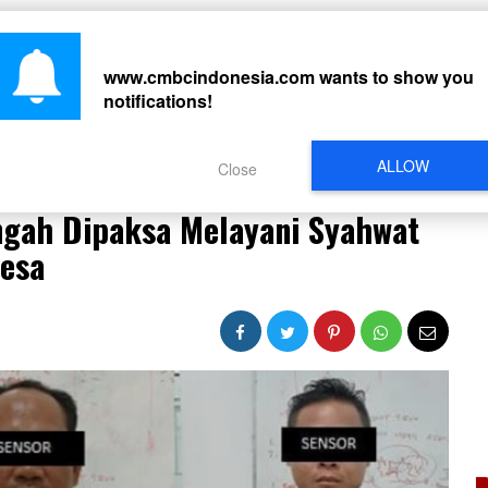
CARI
www.cmbcindonesia.com
wants to show you
notifications!
PERISTIWA
REGIONAL
CELEBRITY
SOSMED
VIDEO
L
ALLOW
Close
n Tengah Dipaksa Melayani Syahwat Kades dan Perangkat Desa
engah Dipaksa Melayani Syahwat
esa