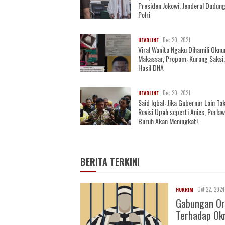
Presiden Jokowi, Jenderal Dudung
Polri
Dec 20, 2021
HEADLINE
Viral Wanita Ngaku Dihamili Oknu
Makassar, Propam: Kurang Saksi
Hasil DNA
Dec 20, 2021
HEADLINE
Said Iqbal: Jika Gubernur Lain Ta
Revisi Upah seperti Anies, Perla
Buruh Akan Meningkat!
BERITA TERKINI
Oct 22, 2024
HUKRIM
Gabungan Or
Terhadap O