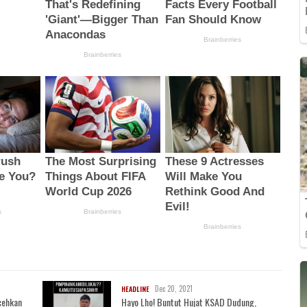
Dec 20, 2021
HEADLINE
cehkan
Hayo Lho! Buntut Hujat KSAD Dudung,