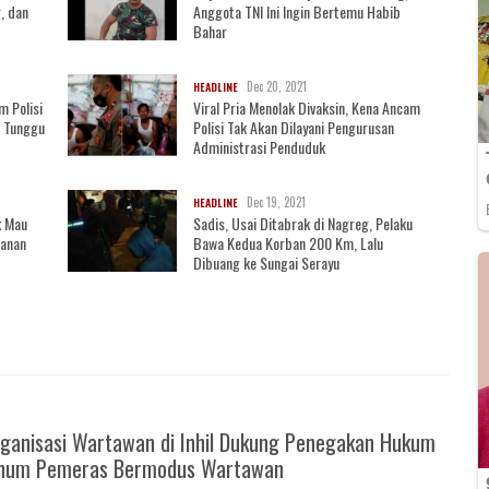
, dan
Anggota TNI Ini Ingin Bertemu Habib
Bahar
Dec 20, 2021
HEADLINE
m Polisi
Viral Pria Menolak Divaksin, Kena Ancam
, Tunggu
Polisi Tak Akan Dilayani Pengurusan
Administrasi Penduduk
Dec 19, 2021
HEADLINE
k Mau
Sadis, Usai Ditabrak di Nagreg, Pelaku
wanan
Bawa Kedua Korban 200 Km, Lalu
Dibuang ke Sungai Serayu
ganisasi Wartawan di Inhil Dukung Penegakan Hukum
knum Pemeras Bermodus Wartawan