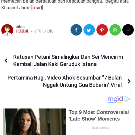
memecah belah persatuan dan kesatuan bangsa,” begitu kata
Khusnul Jamil.[
psid
]
Admin
-
HEADLINE
6 TAHUN LALU
Ratusan Petani Simalingkar Dan Sei Mencirim
Kembali Jalan Kaki Geruduk Istana
Pertamina Rugi, Video Ahok Sesumbar "7 Bulan
Nggak Untung Gua Bubarin" Viral