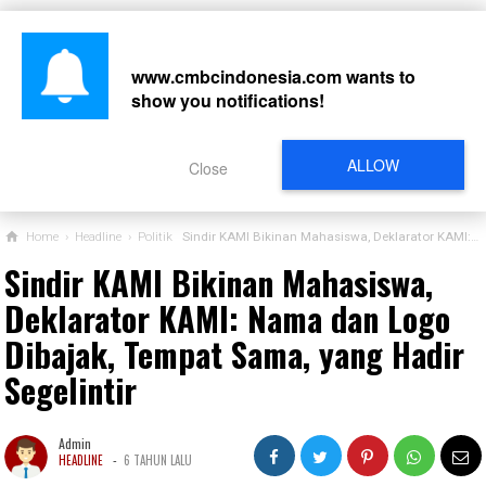
www.cmbcindonesia.com
wants to
show you notifications!
CARI
ALLOW
Close
Home
›
Headline
›
Politik
Sindir KAMI Bikinan Mahasiswa, Deklarator KAMI: Nama dan Logo Dibajak, Tempat Sama, yang Hadir Segelintir
Sindir KAMI Bikinan Mahasiswa,
Deklarator KAMI: Nama dan Logo
Dibajak, Tempat Sama, yang Hadir
Segelintir
Admin
-
HEADLINE
6 TAHUN LALU