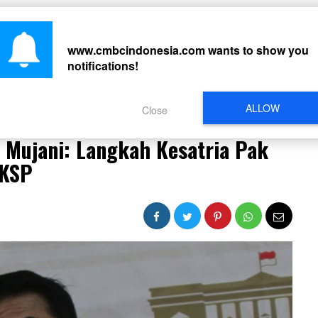
CARI
www.cmbcindonesia.com
wants to show you
notifications!
PERISTIWA
REGIONAL
CELEBRITY
SOSMED
VIDEO
L
ALLOW
Close
l Mujani: Langkah Kesatria Pak Moeldoko Mundur dari KSP
 Mujani: Langkah Kesatria Pak
 KSP