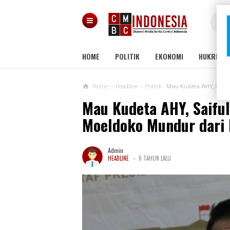
HOME
POLITIK
EKONOMI
HUKRIM
Home
›
Headline
›
Politik
Mau Kudeta AHY, Saifu
Mau Kudeta AHY, Saiful
Moeldoko Mundur dari
Admin
-
HEADLINE
6 TAHUN LALU