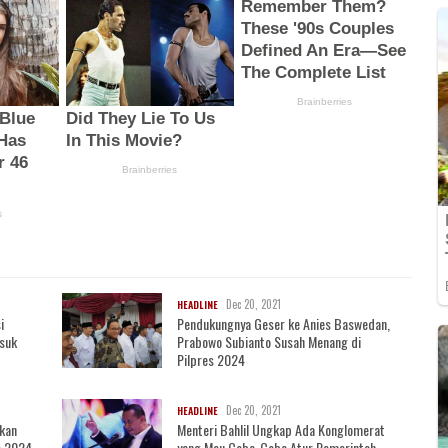
Dec 20, 2021
HEADLINE
i
Pendukungnya Geser ke Anies Baswedan,
asuk
Prabowo Subianto Susah Menang di
Pilpres 2024
Dec 20, 2021
HEADLINE
akan
Menteri Bahlil Ungkap Ada Konglomerat
s 2024
yang Mau Coba-Coba Atur Pemerintah