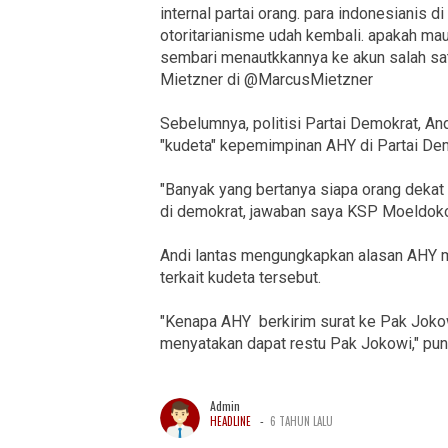
internal partai orang. para indonesianis 
otoritarianisme udah kembali. apakah mau
sembari menautkkannya ke akun salah satu
Mietzner di @MarcusMietzner
Sebelumnya, politisi Partai Demokrat, A
"kudeta" kepemimpinan AHY di Partai De
"Banyak yang bertanya siapa orang deka
di demokrat, jawaban saya KSP Moeldoko,"
Andi lantas mengungkapkan alasan AHY m
terkait kudeta tersebut.
"Kenapa AHY berkirim surat ke Pak Joko
menyatakan dapat restu Pak Jokowi," pun
Admin
-
HEADLINE
6 TAHUN LALU