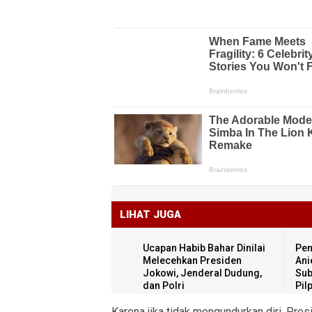
LIHAT JUGA
Ucapan Habib Bahar Dinilai
Pen
Melecehkan Presiden
Ani
Jokowi, Jenderal Dudung,
Sub
dan Polri
Pil
Karena jika tidak mengundurkan diri, Pre