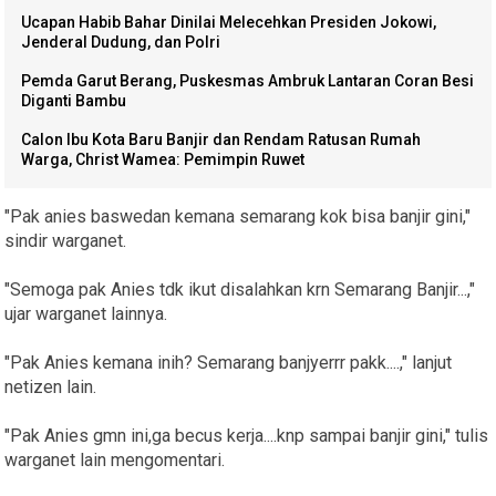
Ucapan Habib Bahar Dinilai Melecehkan Presiden Jokowi,
Jenderal Dudung, dan Polri
Pemda Garut Berang, Puskesmas Ambruk Lantaran Coran Besi
Diganti Bambu
Calon Ibu Kota Baru Banjir dan Rendam Ratusan Rumah
Warga, Christ Wamea: Pemimpin Ruwet
"Pak anies baswedan kemana semarang kok bisa banjir gini,"
sindir warganet.
"Semoga pak Anies tdk ikut disalahkan krn Semarang Banjir...,"
ujar warganet lainnya.
"Pak Anies kemana inih? Semarang banjyerrr pakk....," lanjut
netizen lain.
"Pak Anies gmn ini,ga becus kerja....knp sampai banjir gini," tulis
warganet lain mengomentari.