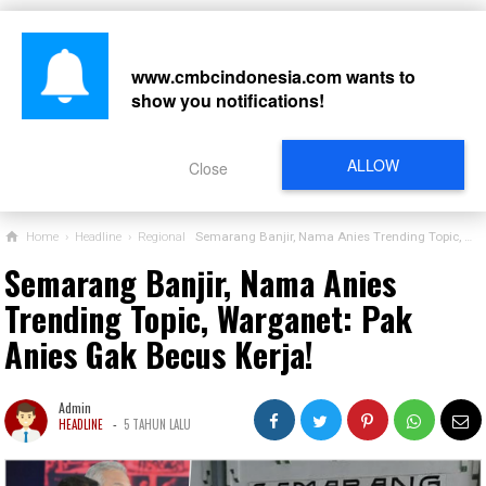
www.cmbcindonesia.com
wants to
show you notifications!
CARI
ALLOW
Close
Home
›
Headline
›
Regional
Semarang Banjir, Nama Anies Trending Topic, Warganet: Pak Anies Gak Becus Kerja!
Semarang Banjir, Nama Anies
Trending Topic, Warganet: Pak
Anies Gak Becus Kerja!
Admin
-
HEADLINE
5 TAHUN LALU