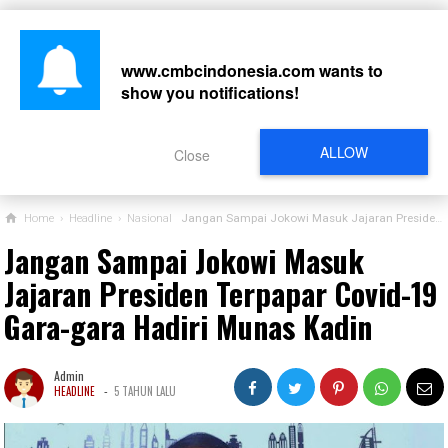
www.cmbcindonesia.com
wants to
show you notifications!
CARI
ALLOW
Close
Home
›
Headline
›
Nasional
Jangan Sampai Jokowi Masuk Jajaran Presiden Terpapar Covid-19 Gara-gara Hadiri Munas Kadin
Jangan Sampai Jokowi Masuk
Jajaran Presiden Terpapar Covid-19
Gara-gara Hadiri Munas Kadin
Admin
-
HEADLINE
5 TAHUN LALU