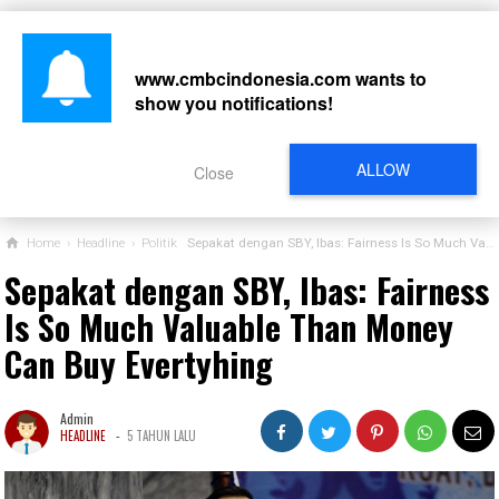
www.cmbcindonesia.com
wants to
show you notifications!
CARI
ALLOW
Close
Home
›
Headline
›
Politik
Sepakat dengan SBY, Ibas: Fairness Is So Much Valuable Than Money Can Buy Evertyhing
Sepakat dengan SBY, Ibas: Fairness
Is So Much Valuable Than Money
Can Buy Evertyhing
Admin
-
HEADLINE
5 TAHUN LALU