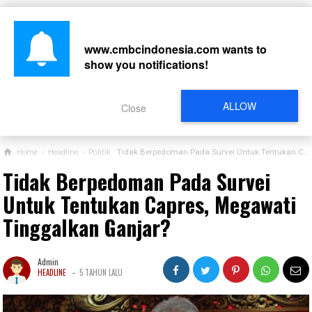
www.cmbcindonesia.com
wants to
show you notifications!
CARI
ALLOW
Close
Home
›
Headline
›
Politik
Tidak Berpedoman Pada Survei Untuk Tentukan Capres, Megawati Tinggalkan Ganjar?
Tidak Berpedoman Pada Survei
Untuk Tentukan Capres, Megawati
Tinggalkan Ganjar?
Admin
-
HEADLINE
5 TAHUN LALU