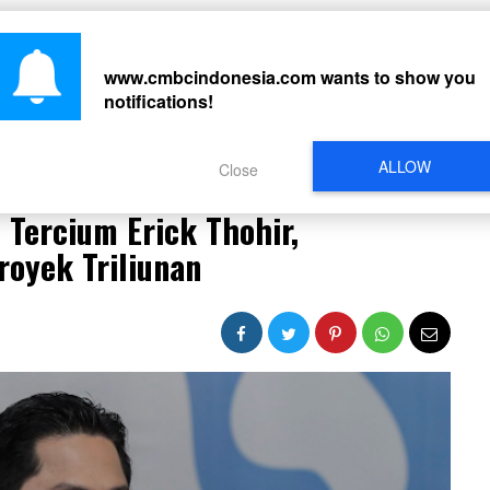
CARI
www.cmbcindonesia.com
wants to show you
notifications!
PERISTIWA
REGIONAL
CELEBRITY
SOSMED
VIDEO
L
ALLOW
Close
 di 2 BUMN Tercium Erick Thohir, Terselubung Utang & Proyek Triliunan
Tercium Erick Thohir,
royek Triliunan