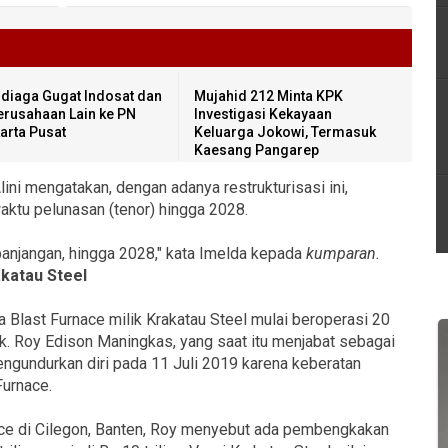
diaga Gugat Indosat dan
Mujahid 212 Minta KPK
erusahaan Lain ke PN
Investigasi Kekayaan
arta Pusat
Keluarga Jokowi, Termasuk
Kaesang Pangarep
ini mengatakan, dengan adanya restrukturisasi ini,
ktu pelunasan (tenor) hingga 2028.
panjangan, hingga 2028," kata Imelda kepada
kumparan.
akatau Steel
a Blast Furnace milik Krakatau Steel mulai beroperasi 20
. Roy Edison Maningkas, yang saat itu menjabat sebagai
ngundurkan diri pada 11 Juli 2019 karena keberatan
Furnace.
nace di Cilegon, Banten, Roy menyebut ada pembengkakan