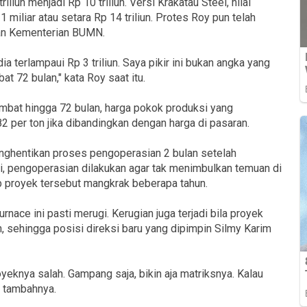
 triliun menjadi Rp 10 triliun. Versi Krakatau Steel, nilai
miliar atau setara Rp 14 triliun. Protes Roy pun telah
dan Kementerian BUMN.
a terlampaui Rp 3 triliun. Saya pikir ini bukan angka yang
at 72 bulan," kata Roy saat itu.
ambat hingga 72 bulan, harga pokok produksi yang
2 per ton jika dibandingkan dengan harga di pasaran.
enghentikan proses pengoperasian 2 bulan setelah
si, pengoperasian dilakukan agar tak menimbulkan temuan di
proyek tersebut mangkrak beberapa tahun.
ace ini pasti merugi. Kerugian juga terjadi bila proyek
an, sehingga posisi direksi baru yang dipimpin Silmy Karim
oyeknya salah. Gampang saja, bikin aja matriksnya. Kalau
," tambahnya.