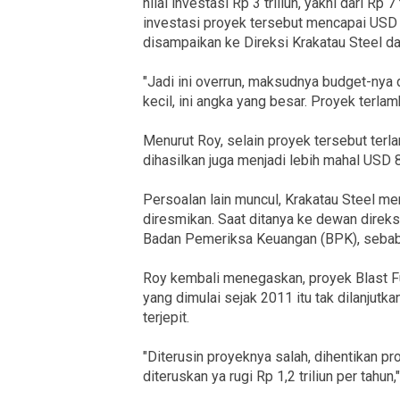
nilai investasi Rp 3 triliun, yakni dari Rp 7
investasi proyek tersebut mencapai USD 1 
disampaikan ke Direksi Krakatau Steel 
"Jadi ini overrun, maksudnya budget-nya di
kecil, ini angka yang besar. Proyek terlamb
Menurut Roy, selain proyek tersebut terl
dihasilkan juga menjadi lebih mahal USD 8
Persoalan lain muncul, Krakatau Steel m
diresmikan. Saat ditanya ke dewan direk
Badan Pemeriksa Keuangan (BPK), sebab 
Roy kembali menegaskan, proyek Blast Furn
yang dimulai sejak 2011 itu tak dilanjutk
terjepit.
"Diterusin proyeknya salah, dihentikan pr
diteruskan ya rugi Rp 1,2 triliun per tahun