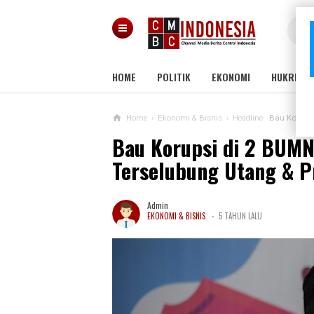
HOME
POLITIK
EKONOMI
HUKRIM
Home
›
Ekonomi & Bisnis
›
Headline
Bau Korupsi
Bau Korupsi di 2 BUMN 
Terselubung Utang & P
Admin
-
EKONOMI & BISNIS
5 TAHUN LALU