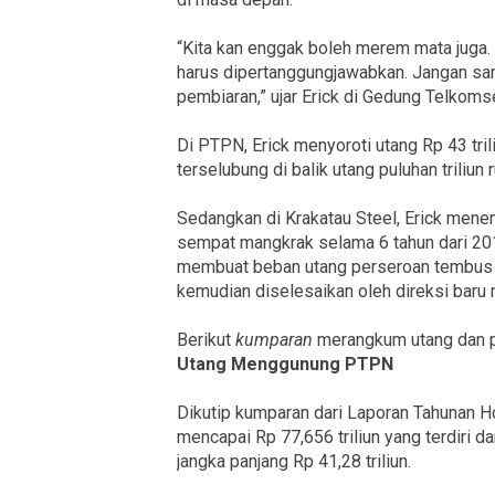
“Kita kan enggak boleh merem mata juga. 
harus dipertanggungjawabkan. Jangan samp
pembiaran,” ujar Erick di Gedung Telkomse
Di PTPN, Erick menyoroti utang Rp 43 tri
terselubung di balik utang puluhan triliun r
Sedangkan di Krakatau Steel, Erick menem
sempat mangkrak selama 6 tahun dari 201
membuat beban utang perseroan tembus USD
kemudian diselesaikan oleh direksi baru 
Berikut
kumparan
merangkum utang dan pr
Utang Menggunung PTPN
Dikutip kumparan dari Laporan Tahunan H
mencapai Rp 77,656 triliun yang terdiri dar
jangka panjang Rp 41,28 triliun.