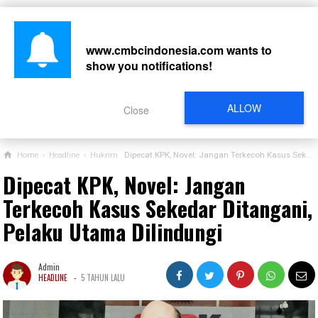
www.cmbcindonesia.com
wants to
show you notifications!
CARI
ALLOW
Close
Home
›
Headline
›
Hukrim
Dipecat KPK, Novel: Jangan Terkecoh Kasus Sekedar Ditangani, Pelaku Utama Dilindungi
Dipecat KPK, Novel: Jangan
Terkecoh Kasus Sekedar Ditangani,
Pelaku Utama Dilindungi
Admin
-
HEADLINE
5 TAHUN LALU