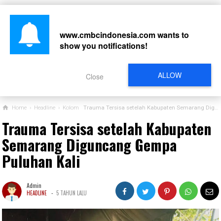
www.cmbcindonesia.com
wants to
show you notifications!
CARI
ALLOW
Close
Home
›
Headline
›
Kolom
Trauma Tersisa setelah Kabupaten Semarang Diguncang Gempa Puluhan Kali
Trauma Tersisa setelah Kabupaten
Semarang Diguncang Gempa
Puluhan Kali
Admin
-
HEADLINE
5 TAHUN LALU