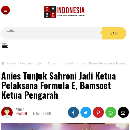
CARI
Home
›
Headline
›
Sport
Anies Tunjuk Sahroni Jadi Ketua Pelaksana Formula E, Bamsoet Ketua Pengarah
Anies Tunjuk Sahroni Jadi Ketua
Pelaksana Formula E, Bamsoet
Ketua Pengarah
Admin
-
HEADLINE
5 TAHUN LALU