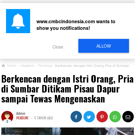
www.cmbcindonesia.com
wants to
show you notifications!
CARI
ALLOW
Close
Home
›
Headline
›
Peristiwa
Berkencan dengan Istri Orang, Pria di Sumbar Ditikam Pisau Dapur sampai Tewas Mengenaskan
Berkencan dengan Istri Orang, Pria
di Sumbar Ditikam Pisau Dapur
sampai Tewas Mengenaskan
Admin
-
HEADLINE
5 TAHUN LALU