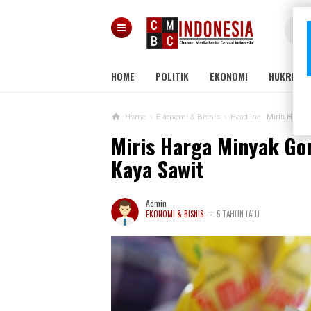
HOME
POLITIK
EKONOMI
HUKRIM
Home
›
Ekonomi & Bisnis
›
Headline
Miris Harga
Miris Harga Minyak Gor
Kaya Sawit
Admin
-
EKONOMI & BISNIS
5 TAHUN LALU