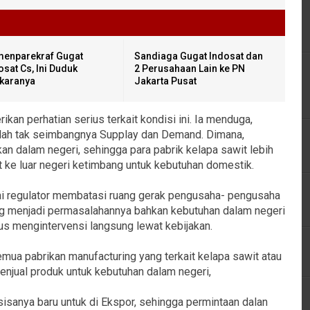
enparekraf Gugat
Sandiaga Gugat Indosat dan
osat Cs, Ini Duduk
2 Perusahaan Lain ke PN
karanya
Jakarta Pusat
an perhatian serius terkait kondisi ini. Ia menduga,
alah tak seimbangnya Supplay dan Demand. Dimana,
kan dalam negeri, sehingga para pabrik kelapa sawit lebih
 ke luar negeri ketimbang untuk kebutuhan domestik.
gai regulator membatasi ruang gerak pengusaha- pengusaha
ng menjadi permasalahannya bahkan kebutuhan dalam negeri
us mengintervensi langsung lewat kebijakan.
mua pabrikan manufacturing yang terkait kelapa sawit atau
enjual produk untuk kebutuhan dalam negeri,
sanya baru untuk di Ekspor, sehingga permintaan dalan