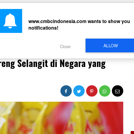
CARI
www.cmbcindonesia.com
wants to show you
notifications!
PERISTIWA
REGIONAL
CELEBRITY
SOSMED
VIDEO
L
ALLOW
Close
 Minyak Goreng Selangit di Negara yang Kaya Sawit
eng Selangit di Negara yang