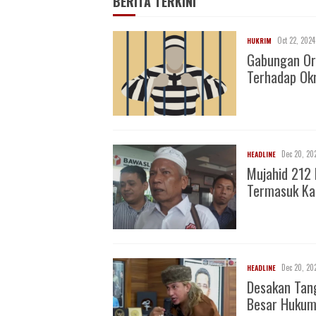
BERITA TERKINI
Oct 22, 2024
HUKRIM
Gabungan Or
Terhadap O
Dec 20, 20
HEADLINE
Mujahid 212 
Termasuk Ka
Dec 20, 20
HEADLINE
Desakan Tan
Besar Huku