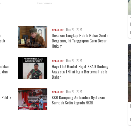
Dec 20, 2021
HEADLINE
i
Desakan Tangkap Habib Bahar Smith
asuk
Bergema, Ini Tanggapan Guru Besar
Hukum
Dec 20, 2021
HEADLINE
cehkan
Hayo Lho! Buntut Hujat KSAD Dudung,
, dan
Anggota TNI Ini Ingin Bertemu Habib
Bahar
Dec 20, 2021
HEADLINE
 Politik
KKB Kampung Ambaidiru Nyatakan
Sumpah Setia kepada NKRI