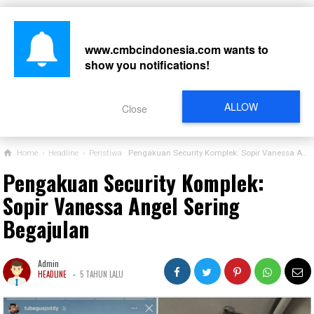
www.cmbcindonesia.com
wants to
show you notifications!
CARI
ALLOW
Close
Home
›
Headline
›
Peristiwa
Pengakuan Security Komplek: Sopir Vanessa Angel Sering Begajulan
Pengakuan Security Komplek:
Sopir Vanessa Angel Sering
Begajulan
Admin
-
HEADLINE
5 TAHUN LALU