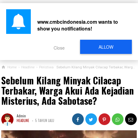
www.cmbcindonesia.com
wants to
show you notifications!
CARI
ALLOW
Close
Home
›
Headline
›
Peristiwa
Sebelum Kilang Minyak Cilacap Terbakar, Warga Akui Ada Kejadian Misterius, Ada Sabotase?
Sebelum Kilang Minyak Cilacap
Terbakar, Warga Akui Ada Kejadian
Misterius, Ada Sabotase?
Admin
-
HEADLINE
5 TAHUN LALU