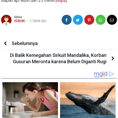
luapan api lebih dari 25 meter.[
hops
]
Admin
-
HEADLINE
5 TAHUN LALU
Sebelumnya
Di Balik Kemegahan Sirkuit Mandalika, Korban
Gusuran Meronta karena Belum Diganti Rugi