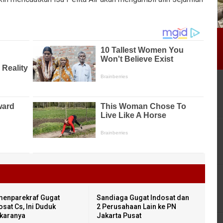
enparekraf Gugat
Sandiaga Gugat Indosat dan
osat Cs, Ini Duduk
2 Perusahaan Lain ke PN
karanya
Jakarta Pusat