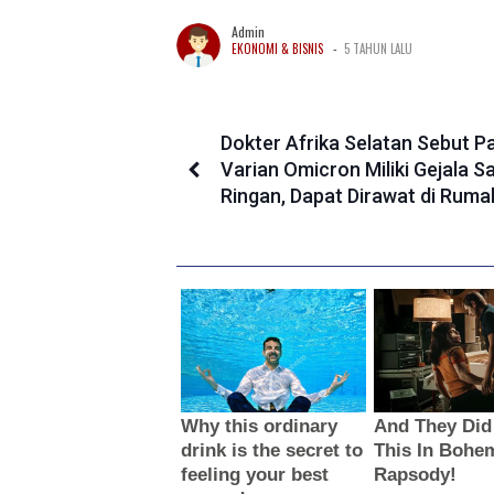
Admin
-
EKONOMI & BISNIS
5 TAHUN LALU
Dokter Afrika Selatan Sebut P
Varian Omicron Miliki Gejala S
Ringan, Dapat Dirawat di Ruma