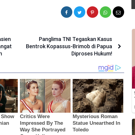
asien
Panglima TNI Tegaskan Kasus
angat
Bentrok Kopassus-Brimob di Papua
h
Diproses Hukum!