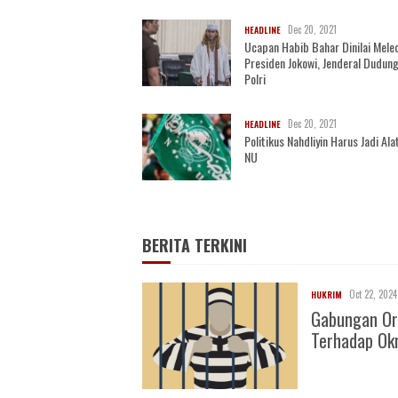
Dec 20, 2021
HEADLINE
Ucapan Habib Bahar Dinilai Mele
Presiden Jokowi, Jenderal Dudung
Polri
Dec 20, 2021
HEADLINE
Politikus Nahdliyin Harus Jadi Alat
NU
BERITA TERKINI
Oct 22, 2024
HUKRIM
Gabungan Or
Terhadap O