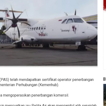
B
 (PAS) telah mendapatkan sertifikat operator penerbangan
Kementerian Perhubungan (Kemenhub).
 bisa mengoperasikan penerbangan komersil.
n mencuatkan isu Pelita Air akan mengambil alih sejumlah