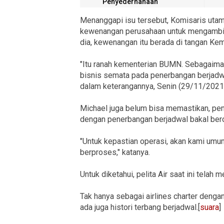
Penyederhanaan
Menanggapi isu tersebut, Komisaris utam
kewenangan perusahaan untuk mengambil 
dia, kewenangan itu berada di tangan K
"Itu ranah kementerian BUMN. Sebagaima
bisnis semata pada penerbangan berjadwal 
dalam keterangannya, Senin (29/11/2021
Michael juga belum bisa memastikan, pe
dengan penerbangan berjadwal bakal bero
"Untuk kepastian operasi, akan kami umum
berproses," katanya.
Untuk diketahui, pelita Air saat ini tela
Tak hanya sebagai airlines charter denga
ada juga histori terbang berjadwal.[
suara
]