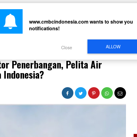
CARI
www.cmbcindonesia.com
wants to show you
notifications!
PERISTIWA
REGIONAL
CELEBRITY
SOSMED
VIDEO
L
ALLOW
Close
 Izin Operator Penerbangan, Pelita Air Ambil Alih Rute Garuda Indonesia?
tor Penerbangan, Pelita Air
 Indonesia?