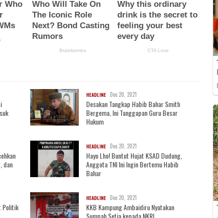
Dec 20, 2021
HEADLINE
i
Desakan Tangkap Habib Bahar Smith
asuk
Bergema, Ini Tanggapan Guru Besar
Hukum
Dec 20, 2021
HEADLINE
cehkan
Hayo Lho! Buntut Hujat KSAD Dudung,
, dan
Anggota TNI Ini Ingin Bertemu Habib
Bahar
Dec 20, 2021
HEADLINE
 Politik
KKB Kampung Ambaidiru Nyatakan
Sumpah Setia kepada NKRI