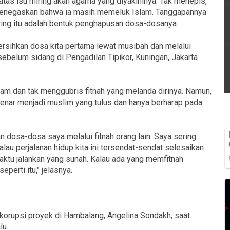
atas isu miring akan agama yang diyakininya. Tak menepis,
menegaskan bahwa ia masih memeluk Islam. Tanggapannya
ing itu adalah bentuk penghapusan dosa-dosanya.
ersihkan dosa kita pertama lewat musibah dan melalui
h sebelum sidang di Pengadilan Tipikor, Kuningan, Jakarta
iam dan tak menggubris fitnah yang melanda dirinya. Namun,
enar menjadi muslim yang tulus dan hanya berharap pada
 dosa-dosa saya melalui fitnah orang lain. Saya sering
lau perjalanan hidup kita ini tersendat-sendat selesaikan
waktu jalankan yang sunah. Kalau ada yang memfitnah
perti itu," jelasnya.
 korupsi proyek di Hambalang, Angelina Sondakh, saat
lu.