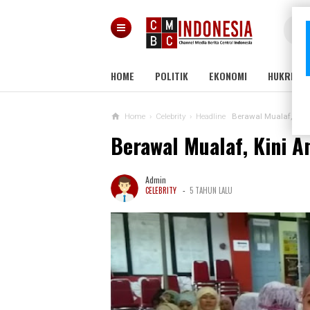
HOME
POLITIK
EKONOMI
HUKRIM
Home
›
Celebrity
›
Headline
Berawal Mualaf, Kini
Berawal Mualaf, Kini A
Admin
-
CELEBRITY
5 TAHUN LALU