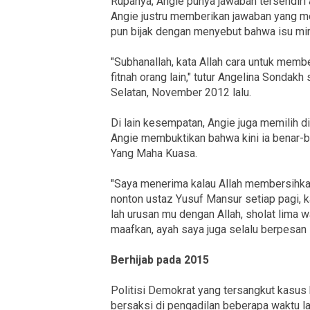
Rupanya, Angie punya jawaban tersendiri 
Angie justru memberikan jawaban yang 
pun bijak dengan menyebut bahwa isu mir
"Subhanallah, kata Allah cara untuk memb
fitnah orang lain," tutur Angelina Sondak
Selatan, November 2012 lalu.
Di lain kesempatan, Angie juga memilih d
Angie membuktikan bahwa kini ia benar-b
Yang Maha Kuasa.
"Saya menerima kalau Allah membersihkan
nonton ustaz Yusuf Mansur setiap pagi, ka
lah urusan mu dengan Allah, sholat lima 
maafkan, ayah saya juga selalu berpesan se
Berhijab pada 2015
Politisi Demokrat yang tersangkut kasus
bersaksi di pengadilan beberapa waktu la