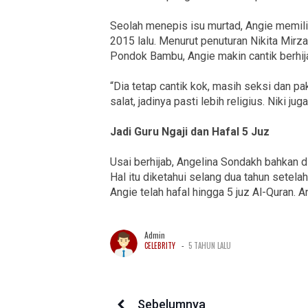
Seolah menepis isu murtad, Angie memili
2015 lalu. Menurut penuturan Nikita Mirz
Pondok Bambu, Angie makin cantik berhija
“Dia tetap cantik kok, masih seksi dan pak
salat, jadinya pasti lebih religius. Niki jug
Jadi Guru Ngaji dan Hafal 5 Juz
Usai berhijab, Angelina Sondakh bahkan 
Hal itu diketahui selang dua tahun sete
Angie telah hafal hingga 5 juz Al-Quran. A
Admin
-
CELEBRITY
5 TAHUN LALU
Sebelumnya