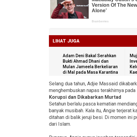
LIHAT JUGA
Adam Deni Bakal Serahkan
Muj
Bukti Ahmad Dhani dan
Inv
Mulan Jameela Berkeliaran
Kel
di Mal pada Masa Karantina
Kae
Selang dua tahun, Adjie Massaid dikabark
menghembuskan napas terakhirnya pada 5
Korupsi dan Dikabarkan Murtad
Setahun berlalu pasca kematian mendian
banyak musibah. Kala itu, Angie terjerat
ditahan di balik jeruji besi. Di momen ini
dari Islam.