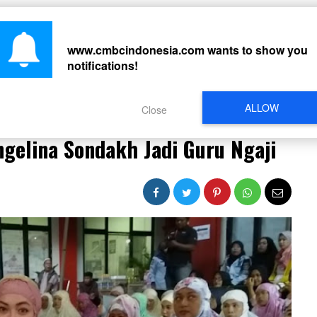
CARI
www.cmbcindonesia.com
wants to show you
notifications!
PERISTIWA
REGIONAL
CELEBRITY
SOSMED
VIDEO
L
ALLOW
Close
 Angelina Sondakh Jadi Guru Ngaji
ngelina Sondakh Jadi Guru Ngaji