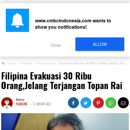
www.cmbcindonesia.com
wants to
show you notifications!
CARI
ALLOW
Close
Home
›
Headline
›
Internasional
Filipina Evakuasi 30 Ribu Orang,Jelang Terjangan Topan Rai
Filipina Evakuasi 30 Ribu
Orang,Jelang Terjangan Topan Rai
Admin
-
HEADLINE
5 TAHUN LALU