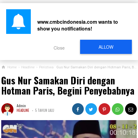
www.cmbcindonesia.com
wants to
show you notifications!
CARI
ALLOW
Close
Home
›
Headline
›
Peristiwa
Gus Nur Samakan Diri dengan Hotman Paris, Begini Penyebabnya
Gus Nur Samakan Diri dengan
Hotman Paris, Begini Penyebabnya
Admin
-
HEADLINE
5 TAHUN LALU