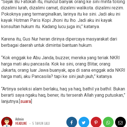
“Sejak Bu Fatokah itu, muncul banyak orang ke sini minta tolong
dizalimi lurah, dizalimi camat, dizalimi walikota. dizalimi rezim.
Pokoknya yang termarginalkan, larinya itu ke sini. Jadi aku ini
kayak Hotman Paris Kopi Jhoni itu lho. Jadi aku ini kayak
konsultan hukum itu. Kadang lucu juga ini,” katanya.
Karena itu, Gus Nur heran dirinya dipercaya masyarakat dari
berbagai daerah untuk dimintai bantuan hukum.
“Kok enggak ke Abu Janda, buzzer, mereka yang teriak NKRI
harga mati aku pancasila. Kok ke sini, orang Blitar, orang
Jakarta, orang luar Jawa buanyak, apa di sana enggak ada NKRI
harga mati, aku Pancasila? tapi ke sini jauh jauh,” katanya.
“Artinya seleksi alam berlaku, haq ya haq, bathil ya bathil. Bukan
berarti saya ngaku haq, bener, itu terserah Allah yang putuskan,”
lanjutnya.[
suara
]
Admin
-
HEADLINE
5 TAHUN LALU