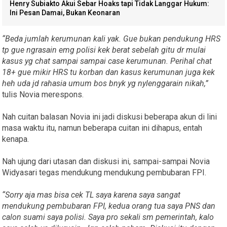
Henry Subiakto Akui Sebar Hoaks tapi Tidak Langgar Hukum:
Ini Pesan Damai, Bukan Keonaran
“Beda jumlah kerumunan kali yak. Gue bukan pendukung HRS
tp gue ngrasain emg polisi kek berat sebelah gitu dr mulai
kasus yg chat sampai sampai case kerumunan. Perihal chat
18+ gue mikir HRS tu korban dan kasus kerumunan juga kek
heh uda jd rahasia umum bos bnyk yg nylenggarain nikah,”
tulis Novia merespons.
Nah cuitan balasan Novia ini jadi diskusi beberapa akun di lini
masa waktu itu, namun beberapa cuitan ini dihapus, entah
kenapa.
Nah ujung dari utasan dan diskusi ini, sampai-sampai Novia
Widyasari tegas mendukung mendukung pembubaran FPI.
“Sorry aja mas bisa cek TL saya karena saya sangat
mendukung pembubaran FPI, kedua orang tua saya PNS dan
calon suami saya polisi. Saya pro sekali sm pemerintah, kalo