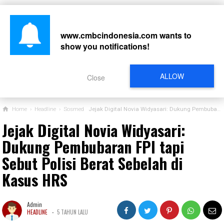
www.cmbcindonesia.com
wants to
show you notifications!
CARI
ALLOW
Close
Home
›
Headline
›
Sosmed
Jejak Digital Novia Widyasari: Dukung Pembubaran FPI tapi Sebut Polisi Berat Sebelah di Kasus HRS
Jejak Digital Novia Widyasari:
Dukung Pembubaran FPI tapi
Sebut Polisi Berat Sebelah di
Kasus HRS
Admin
-
HEADLINE
5 TAHUN LALU