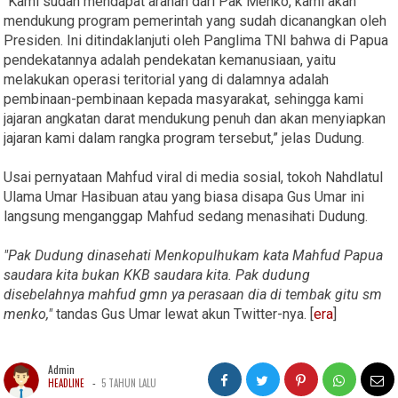
“Kami sudah mendapat arahan dari Pak Menko, kami akan
mendukung program pemerintah yang sudah dicanangkan oleh
Presiden. Ini ditindaklanjuti oleh Panglima TNI bahwa di Papua
pendekatannya adalah pendekatan kemanusiaan, yaitu
melakukan operasi teritorial yang di dalamnya adalah
pembinaan-pembinaan kepada masyarakat, sehingga kami
jajaran angkatan darat mendukung penuh dan akan menyiapkan
jajaran kami dalam rangka program tersebut,” jelas Dudung.
Usai pernyataan Mahfud viral di media sosial, tokoh Nahdlatul
Ulama Umar Hasibuan atau yang biasa disapa Gus Umar ini
langsung menganggap Mahfud sedang menasihati Dudung.
"Pak Dudung dinasehati Menkopulhukam kata Mahfud Papua
saudara kita bukan KKB saudara kita. Pak dudung
disebelahnya mahfud gmn ya perasaan dia di tembak gitu sm
menko,"
tandas Gus Umar lewat akun Twitter-nya. [
era
]
Admin
-
HEADLINE
5 TAHUN LALU