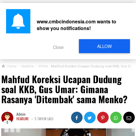
www.cmbcindonesia.com
wants to
show you notifications!
CARI
ALLOW
Close
Home
›
Headline
›
Politik
Mahfud Koreksi Ucapan Dudung soal KKB, Gus Umar: Gimana Rasanya 'Ditembak' sama Menko?
Mahfud Koreksi Ucapan Dudung
soal KKB, Gus Umar: Gimana
Rasanya 'Ditembak' sama Menko?
Admin
-
HEADLINE
5 TAHUN LALU