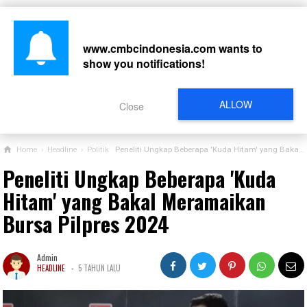
www.cmbcindonesia.com
wants to
show you notifications!
CARI
ALLOW
Close
Home
›
Headline
›
Politik
Peneliti Ungkap Beberapa 'Kuda Hitam' yang Bakal Meramaikan Bursa Pilpres 2024
Peneliti Ungkap Beberapa 'Kuda
Hitam' yang Bakal Meramaikan
Bursa Pilpres 2024
Admin
-
HEADLINE
5 TAHUN LALU