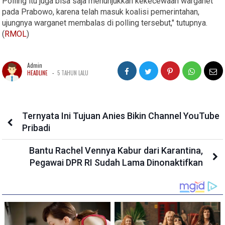
Polling itu juga bisa saja menunjukkan kekecewaan warganet
pada Prabowo, karena telah masuk koalisi pemerintahan,
ujungnya warganet membalas di polling tersebut," tutupnya.
(
RMOL
)
Admin
-
HEADLINE
5 TAHUN LALU
Ternyata Ini Tujuan Anies Bikin Channel YouTube
Pribadi
Bantu Rachel Vennya Kabur dari Karantina,
Pegawai DPR RI Sudah Lama Dinonaktifkan