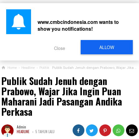
www.cmbcindonesia.com
wants to
show you notifications!
CARI
ALLOW
Close
Home
›
Headline
›
Politik
Publik Sudah Jenuh dengan Prabowo, Wajar Jika Ingin Puan Maharani Jadi Pasangan Andika Perkasa
Publik Sudah Jenuh dengan
Prabowo, Wajar Jika Ingin Puan
Maharani Jadi Pasangan Andika
Perkasa
Admin
-
HEADLINE
5 TAHUN LALU