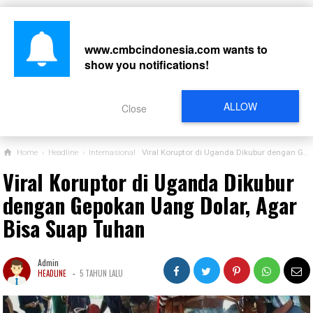
www.cmbcindonesia.com
wants to
show you notifications!
CARI
ALLOW
Close
Home
›
Headline
›
Internasional
Viral Koruptor di Uganda Dikubur dengan Gepokan Uang Dolar, Agar Bisa Suap Tuhan
Viral Koruptor di Uganda Dikubur
dengan Gepokan Uang Dolar, Agar
Bisa Suap Tuhan
Admin
-
HEADLINE
5 TAHUN LALU