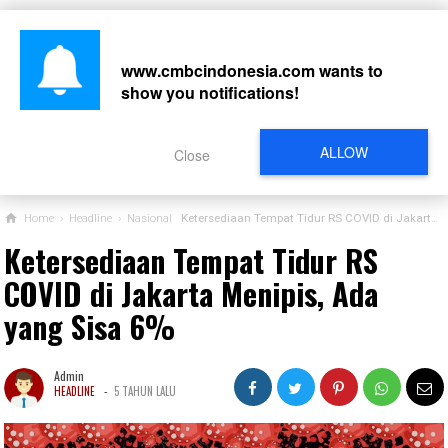
www.cmbcindonesia.com
wants to
show you notifications!
CARI
ALLOW
Close
Home
›
Headline
›
Nasional
Ketersediaan Tempat Tidur RS COVID di Jakarta Menipis, Ada yang Sisa 6%
Ketersediaan Tempat Tidur RS
COVID di Jakarta Menipis, Ada
yang Sisa 6%
Admin
-
HEADLINE
5 TAHUN LALU