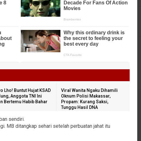
o Lho! Buntut Hujat KSAD
Viral Wanita Ngaku Dihamili
ung, Anggota TNI Ini
Oknum Polisi Makassar,
in Bertemu Habib Bahar
Propam: Kurang Saksi,
Tunggu Hasil DNA
an sendiri.
agi. MB ditangkap sehari setelah perbuatan jahat itu