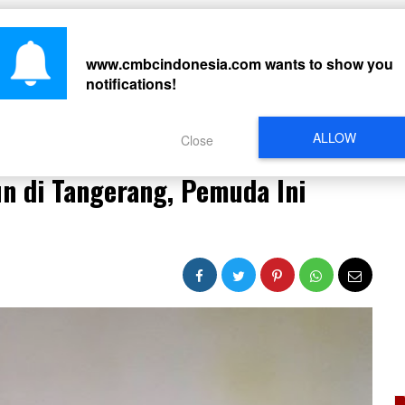
CARI
www.cmbcindonesia.com
wants to show you
notifications!
PERISTIWA
REGIONAL
CELEBRITY
SOSMED
VIDEO
L
ALLOW
Close
hun di Tangerang, Pemuda Ini Ditangkap Polisi
n di Tangerang, Pemuda Ini