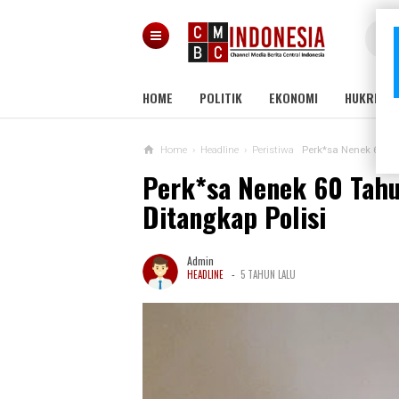
HOME
POLITIK
EKONOMI
HUKRIM
Home
›
Headline
›
Peristiwa
Perk*sa Nenek 60 Ta
Perk*sa Nenek 60 Tahu
Ditangkap Polisi
Admin
-
HEADLINE
5 TAHUN LALU