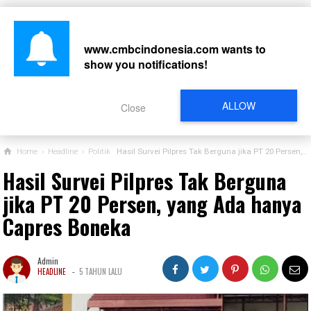
www.cmbcindonesia.com
wants to
show you notifications!
CARI
ALLOW
Close
Home
›
Headline
›
Politik
Hasil Survei Pilpres Tak Berguna jika PT 20 Persen, yang Ada hanya Capres Boneka
Hasil Survei Pilpres Tak Berguna
jika PT 20 Persen, yang Ada hanya
Capres Boneka
Admin
-
HEADLINE
5 TAHUN LALU