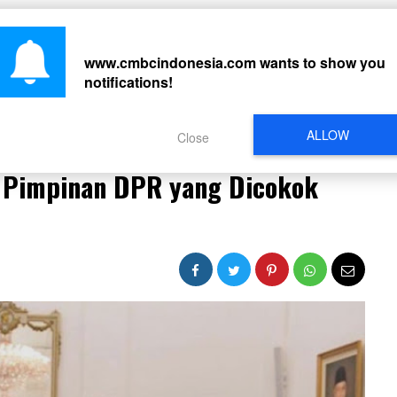
CARI
www.cmbcindonesia.com
wants to show you
notifications!
PERISTIWA
REGIONAL
CELEBRITY
SOSMED
VIDEO
L
ALLOW
Close
in Pimpinan DPR yang Dicokok KPK: Doktor Hukum!
n Pimpinan DPR yang Dicokok