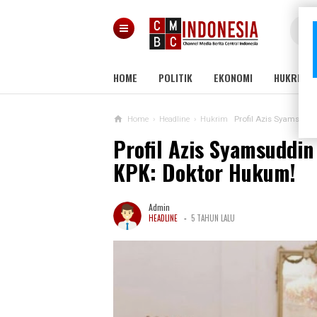
HOME
POLITIK
EKONOMI
HUKRIM
Home
›
Headline
›
Hukrim
Profil Azis Syamsudd
Profil Azis Syamsuddi
KPK: Doktor Hukum!
Admin
-
HEADLINE
5 TAHUN LALU