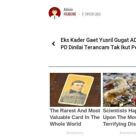
Admin
-
HEADLINE
5 TAHUN LALU
Eks Kader Gaet Yusril Gugat A
PD Dinilai Terancam Tak Ikut P