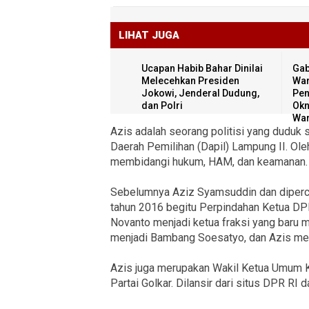
LIHAT JUGA
Ucapan Habib Bahar Dinilai
Gab
Melecehkan Presiden
War
Jokowi, Jenderal Dudung,
Pen
dan Polri
Ok
War
Azis adalah seorang politisi yang duduk
Daerah Pemilihan (Dapil) Lampung II. Oleh
membidangi hukum, HAM, dan keamanan.
Sebelumnya Aziz Syamsuddin dan diperc
tahun 2016 begitu Perpindahan Ketua DP
Novanto menjadi ketua fraksi yang baru 
menjadi Bambang Soesatyo, dan Azis menj
Azis juga merupakan Wakil Ketua Umum K
Partai Golkar. Dilansir dari situs DPR RI da