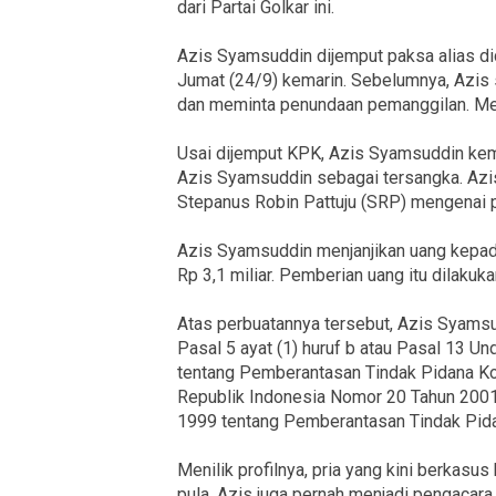
dari Partai Golkar ini.
Azis Syamsuddin dijemput paksa alias di
Jumat (24/9) kemarin. Sebelumnya, Azis 
dan meminta penundaan pemanggilan. Mes
Usai dijemput KPK, Azis Syamsuddin ke
Azis Syamsuddin sebagai tersangka. Az
Stepanus Robin Pattuju (SRP) mengenai
Azis Syamsuddin menjanjikan uang kepada
Rp 3,1 miliar. Pemberian uang itu dilakuk
Atas perbuatannya tersebut, Azis Syamsu
Pasal 5 ayat (1) huruf b atau Pasal 13 
tentang Pemberantasan Tindak Pidana K
Republik Indonesia Nomor 20 Tahun 200
1999 tentang Pemberantasan Tindak Pida
Menilik profilnya, pria yang kini berkasu
pula. Azis juga pernah menjadi pengacara