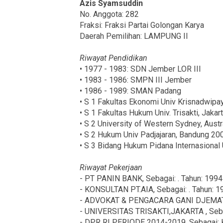
Azis Syamsuddin
No. Anggota: 282
Fraksi: Fraksi Partai Golongan Karya
Daerah Pemilihan: LAMPUNG II
Riwayat Pendidikan
• 1977 - 1983: SDN Jember LOR III
• 1983 - 1986: SMPN III Jember
• 1986 - 1989: SMAN Padang
• S 1 Fakultas Ekonomi Univ Krisnadwipa
• S 1 Fakultas Hukum Univ. Trisakti, Jakar
• S 2 University of Western Sydney, Austr
• S 2 Hukum Univ Padjajaran, Bandung 20
• S 3 Bidang Hukum Pidana Internasional 
Riwayat Pekerjaan
- PT PANIN BANK, Sebagai: . Tahun: 1994
- KONSULTAN PT.AIA, Sebagai: . Tahun: 1
- ADVOKAT & PENGACARA GANI DJEMAT &
- UNIVERSITAS TRISAKTI,JAKARTA , Seba
- DPR RI PERIODE 2014-2019, Sebagai: 