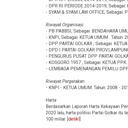
- DPR RI PERIODE 2014-2019, Sebagai: K
- SYAM & SYAM LAW OFFICE, Sebagai: PE
Riwayat Organisasi
- PB PABBSI, Sebagai: BENDAHARA UMUM
- KNPI, Sebagai: KETUA UMUM . Tahun: 2
- DPP PARTAI GOLKAR , Sebagai: KETU
- DPD I PARTAI GOLKAR PROV.LAMPUNG 
- PENGURUS PUSAT DPP PARTAI GOLKA
- KOSGORO 1957 , Sebagai: KETUA PPK 
- LEMBAGA PEMENANGAN PEMILU DPP P
Riwayat Pergerakan
- KNPI - KETUA UMUM. Tahun: 2008 - 20
Harta
Berdasarkan Laporan Harta Kekayaan Pe
2020 lalu, harta politisi Partai Golkar it
100 miliar. [
detikl
]