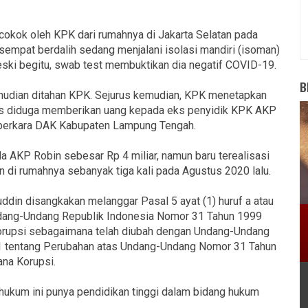
cokok oleh KPK dari rumahnya di Jakarta Selatan pada
sempat berdalih sedang menjalani isolasi mandiri (isoman)
ki begitu, swab test membuktikan dia negatif COVID-19.
B
mudian ditahan KPK. Sejurus kemudian, KPK menetapkan
is diduga memberikan uang kepada eks penyidik KPK AKP
 perkara DAK Kabupaten Lampung Tengah.
 AKP Robin sebesar Rp 4 miliar, namun baru terealisasi
an di rumahnya sebanyak tiga kali pada Agustus 2020 lalu.
ddin disangkakan melanggar Pasal 5 ayat (1) huruf a atau
Undang-Undang Republik Indonesia Nomor 31 Tahun 1999
orupsi sebagaimana telah diubah dengan Undang-Undang
1 tentang Perubahan atas Undang-Undang Nomor 31 Tahun
na Korupsi.
s hukum ini punya pendidikan tinggi dalam bidang hukum
.