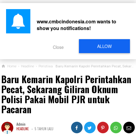
www.cmbcindonesia.com
wants to
show you notifications!
CARI
ALLOW
Close
Home
›
Headline
›
Peristiwa
Baru Kemarin Kapolri Perintahkan Pecat, Sekarang Giliran Oknum Polisi Pakai Mobil PJR untuk Pacaran
Baru Kemarin Kapolri Perintahkan
Pecat, Sekarang Giliran Oknum
Polisi Pakai Mobil PJR untuk
Pacaran
Admin
-
HEADLINE
5 TAHUN LALU