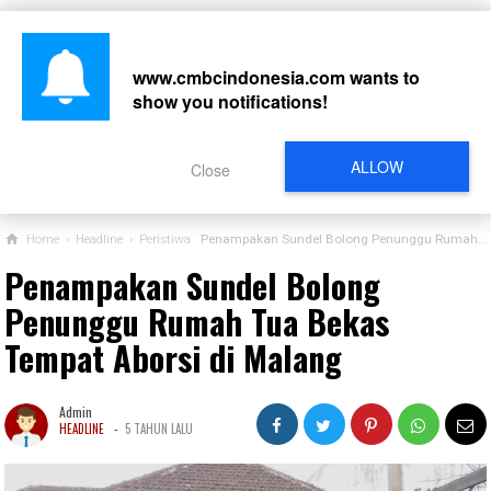
www.cmbcindonesia.com
wants to
show you notifications!
CARI
ALLOW
Close
Home
›
Headline
›
Peristiwa
Penampakan Sundel Bolong Penunggu Rumah Tua Bekas Tempat Aborsi di Malang
Penampakan Sundel Bolong
Penunggu Rumah Tua Bekas
Tempat Aborsi di Malang
Admin
-
HEADLINE
5 TAHUN LALU