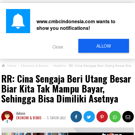
www.cmbcindonesia.com
wants to
show you notifications!
CARI
ALLOW
Close
Home
›
Ekonomi & Bisnis
›
Headline
RR: Cina Sengaja Beri Utang Besar Biar Kita Tak Mampu Bayar, Sehingga Bisa Dimiliki Asetnya
RR: Cina Sengaja Beri Utang Besar
Biar Kita Tak Mampu Bayar,
Sehingga Bisa Dimiliki Asetnya
Admin
-
EKONOMI & BISNIS
5 TAHUN LALU