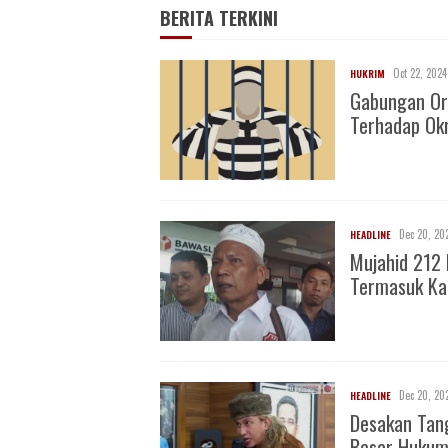
BERITA TERKINI
Oct 22, 2024
HUKRIM
Gabungan Or
Terhadap O
Dec 20, 20
HEADLINE
Mujahid 212 
Termasuk Ka
Dec 20, 20
HEADLINE
Desakan Tan
Besar Huku