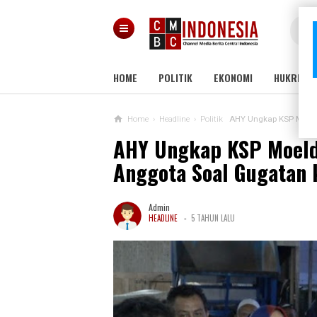
HOME
POLITIK
EKONOMI
HUKRIM
Home
›
Headline
›
Politik
AHY Ungkap KSP Moeldo
AHY Ungkap KSP Moeldo
Anggota Soal Gugatan
Admin
-
HEADLINE
5 TAHUN LALU