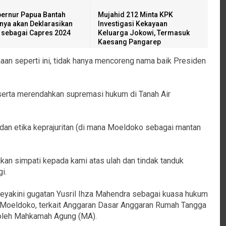
ernur Papua Bantah
Mujahid 212 Minta KPK
inya akan Deklarasikan
Investigasi Kekayaan
i sebagai Capres 2024
Keluarga Jokowi, Termasuk
Kaesang Pangarep
an seperti ini, tidak hanya mencoreng nama baik Presiden
l serta merendahkan supremasi hukum di Tanah Air
n dan etika keprajuritan (di mana Moeldoko sebagai mantan
kan simpati kepada kami atas ulah dan tindak tanduk
i.
eyakini gugatan Yusril Ihza Mahendra sebagai kuasa hukum
 Moeldoko, terkait Anggaran Dasar Anggaran Rumah Tangga
 oleh Mahkamah Agung (MA).