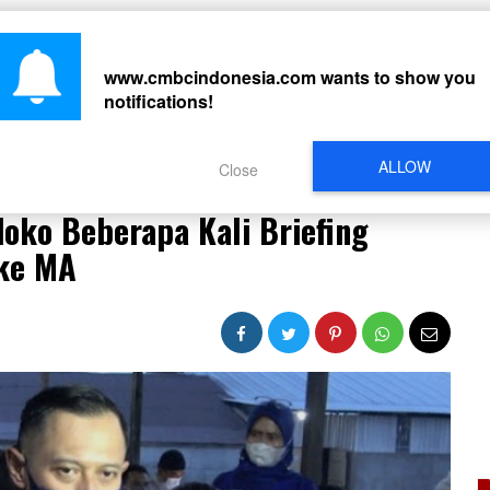
CARI
www.cmbcindonesia.com
wants to show you
notifications!
PERISTIWA
REGIONAL
CELEBRITY
SOSMED
VIDEO
L
ALLOW
Close
ko Beberapa Kali Briefing Anggota Soal Gugatan ke MA
ko Beberapa Kali Briefing
 ke MA