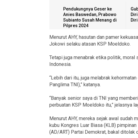
Pendukungnya Geser ke
Gub
Anies Baswedan, Prabowo
Dir
Subianto Susah Menang di
Dir
Pilpres 2024
Menurut AHY, hasutan dan pamer kekuasaa
Jokowi selaku atasan KSP Moeldoko.
Tetapi juga menabrak etika politik, mora
Indonesia.
“Lebih dari itu, juga melabrak kehormata
Panglima TNI),” katanya.
“Banyak senior saya di TNI yang memberi
perbuatan KSP Moeldoko itu,” jelasnya lag
Menurut AHY, mereka sejak awal sudah m
kubu Kongres Luar Biasa (KLB) pimpinan
(AD/ART) Partai Demokrat, bakal ditolak