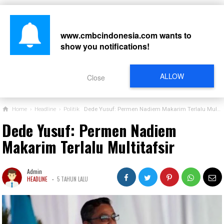
www.cmbcindonesia.com
wants to
show you notifications!
CARI
ALLOW
Close
Home
›
Headline
›
Politik
Dede Yusuf: Permen Nadiem Makarim Terlalu Multitafsir
Dede Yusuf: Permen Nadiem
Makarim Terlalu Multitafsir
Admin
-
HEADLINE
5 TAHUN LALU