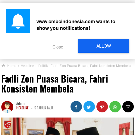
www.cmbcindonesia.com
wants to
show you notifications!
CARI
ALLOW
Close
Home
›
Headline
›
Politik
Fadli Zon Puasa Bicara, Fahri Konsisten Membela
Fadli Zon Puasa Bicara, Fahri
Konsisten Membela
Admin
-
HEADLINE
5 TAHUN LALU